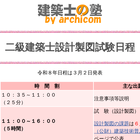
二級建築士設計製図試験日程
令和８年日程は３月２日発表
時 間 割
主な出
１０：３５～１１：００
注意事項等説明
（２５分）
試 験（設計製図）
１１：００～１６：００
設計製図の課題
は
６
（５時間）
（公財）建築技術普
ページで公表