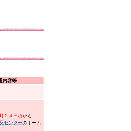
題内容等
月２４日頃
から
及センター
のホーム