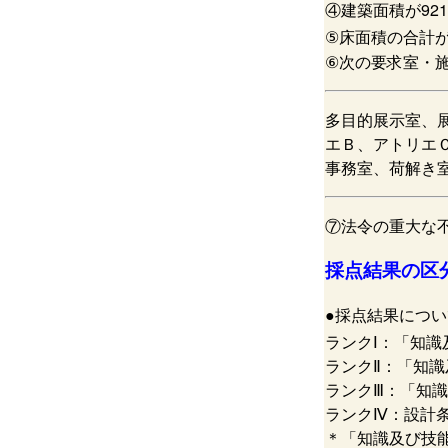
④建築面積が921
⑤床面積の合計が2
⑥次の要求室・
多目的展示室、
エＢ、アトリエ
事務室、荷解き室
⑦法令の重大な
採点結果の区
●採点結果につい
ランクⅠ：「知識
ランクⅡ：「知
ランクⅢ：「知
ランクⅣ：設計
＊「知識及び技