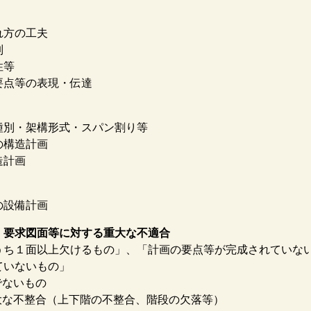
れ方の工夫
制
性等
要点等の表現・伝達
種別・架構形式・スパン割り等
の構造計画
造計画
の設備計画
・要求図面等に対する重大な不適合
うち１面以上欠けるもの」、「計画の要点等が完成されていな
ていないもの」
でないもの
大な不整合（上下階の不整合、階段の欠落等）