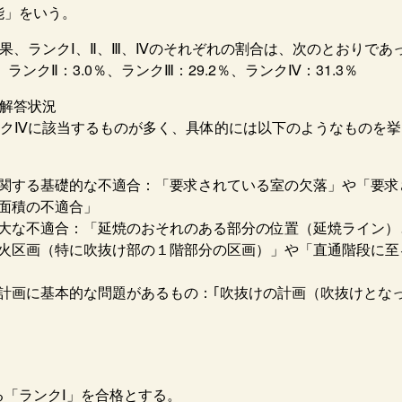
能」をいう。
果、ランクⅠ、Ⅱ、Ⅲ、Ⅳのそれぞれの割合は、次のとおりであ
％、ランクⅡ：3.0％、ランクⅢ：29.2％、ランクⅣ：31.3％
の解答状況
ンクⅣに該当するものが多く、具体的には以下のようなものを挙
関する基礎的な不適合：「要求されている室の欠落」や「要求
面積の不適合」
大な不適合：「延焼のおそれのある部分の位置（延焼ライン）
火区画（特に吹抜け部の１階部分の区画）」や「直通階段に至
計画に基本的な問題があるもの：｢吹抜けの計画（吹抜けとな
る「ランクⅠ」を合格とする。