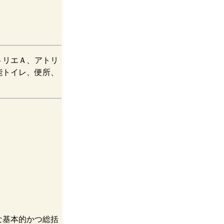
トリエＡ、アトリ
能トイレ、便所、
な基本的かつ総括