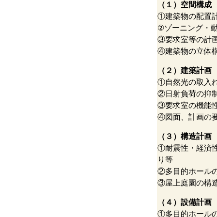
（１）空間構成
①建築物の配置
②ゾーニング・
③要求室等の計
④建築物の立体
（２）建築計画
①自然光の取入
②日射負荷の抑
③要求室の機能
④図面、計画の
（３）構造計画
①耐震性・経済
り等
②多目的ホール
③屋上庭園の構
（４）設備計画
①多目的ホール