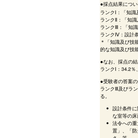
●採点結果につい
ランクⅠ：「知識
ランクⅡ：「知
ランクⅢ：「知
ランクⅣ：設計
＊「知識及び技
的な知識及び技
●なお、採点の結
ランクⅠ：34.2
●受験者の答案
ランクⅢ及びラ
る。
設計条件に
な室等の床
法令への重
置」、「防
さ」等