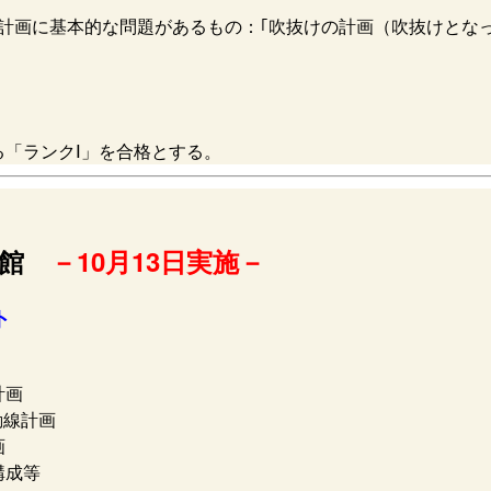
計画に基本的な問題があるもの：｢吹抜けの計画（吹抜けとな
る「ランクⅠ」を合格とする。
分館
－10月13日実施－
ト
計画
動線計画
画
構成等