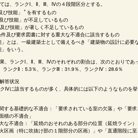
ては、ランクⅠ、Ⅱ、Ⅲ、Ⅳの４段階区分とする。
＊
及び技能」
を有するもの
識及び技能」が不足しているもの
識及び技能」が著しく不足しているもの
条件及び要求図書に対する重大な不適合に該当するもの
能」とは、一級建築士として備えるべき「建築物の設計に必要
能」をいう。
果、ランクⅠ、Ⅱ、Ⅲ、Ⅳのそれぞれの割合は、次のとおりであ
％、ランクⅡ：5.3％、ランクⅢ：31.9％、ランクⅣ：28.6％
の解答状況
ンクⅣに該当するものが多く、具体的には以下のようなものを挙
関する基礎的な不適合：「要求されている室の欠落」や「要求
面積の不適合」
大な不適合：「延焼のおそれのある部分の位置（延焼ライン）
火区画（特に吹抜け部の１階部分の区画）」や「直通階段に至