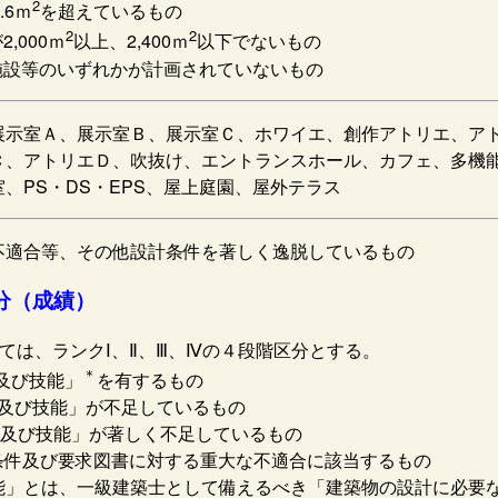
2
.6ｍ
を超えているもの
2
2
,000ｍ
以上、2,400ｍ
以下でないもの
施設等のいずれかが計画されていないもの
展示室Ａ、展示室Ｂ、展示室Ｃ、ホワイエ、創作アトリエ、ア
Ｃ、アトリエＤ、吹抜け、エントランスホール、カフェ、多機
、PS・DS・EPS、屋上庭園、屋外テラス
不適合等、その他設計条件を著しく逸脱しているもの
分（成績）
ては、ランクⅠ、Ⅱ、Ⅲ、Ⅳの４段階区分とする。
＊
及び技能」
を有するもの
識及び技能」が不足しているもの
識及び技能」が著しく不足しているもの
条件及び要求図書に対する重大な不適合に該当するもの
能」とは、一級建築士として備えるべき「建築物の設計に必要