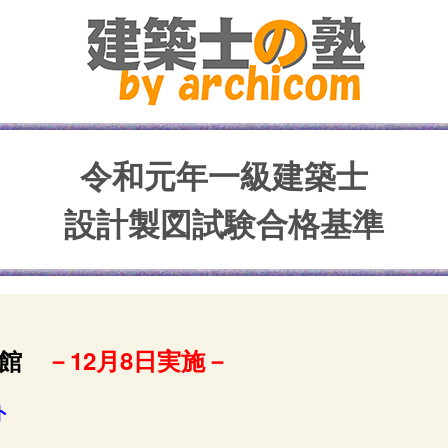
令和元年一級建築士
設計製図試験合格基準
分館
－12月8日実施－
ト