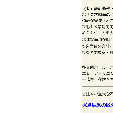
（５）設計条件
①「要求図面の
積表が完成され
②地上３階建て
③図面相互の重
④建築面積が921
⑤床面積の合計が1
⑥次の要求室・
多目的ホール、
エＢ、アトリエ
事務室、荷解き室
⑦法令の重大な
採点結果の区