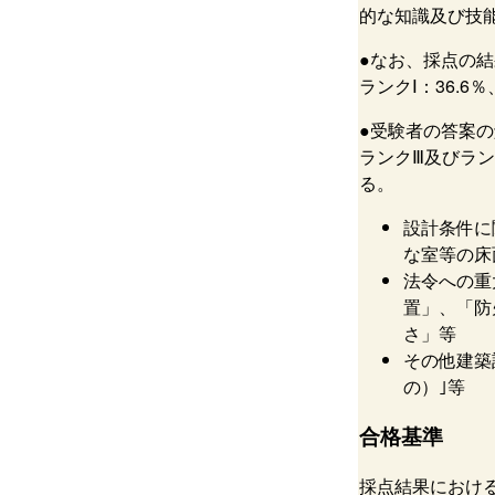
的な知識及び技
●なお、採点の結
ランクⅠ：36.6
●受験者の答案
ランクⅢ及びラ
る。
設計条件に
な室等の床
法令への重
置」、「防
さ」等
その他建築
の）｣等
合格基準
採点結果におけ