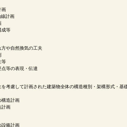
計画
動線計画
画
構成等
れ方や自然換気の工夫
制
性等
要点等の表現・伝達
性を考慮して計画された建築物全体の構造種別・架構形式・基
の構造計画
造計画
の設備計画