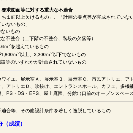
・要求図面等に対する重大な不適合
うち１面以上欠けるもの」、「計画の要点等が完成されていな
ていないもの」
でないもの
大な不整合（上下階の不整合、階段の欠落等）
2
.6ｍ
を超えているもの
2
2
,800ｍ
以上、2,200ｍ
以下でないもの
施設等のいずれかが計画されていないもの
ホワイエ、展示室Ａ、展示室Ｂ、展示室Ｃ、市民アトリエ、ア
Ｃ、アトリエＤ、吹抜け、エントランスホール、カフェ、多機
、PS・DS・EPS、屋上庭園、分館出口前のオープンスペー
不適合等、その他設計条件を著しく逸脱しているもの
分（成績）