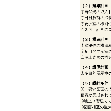
（２）建築計画
①自然光の取入
②日射負荷の抑
③要求室の機能
④図面、計画の
（３）構造計画
①建築物の構造
②多目的展示室
③屋上庭園の構
（４）設備計画
①多目的展示室
（５）設計条件
①「要求図面の
積表が完成され
②地上３階建て
③図面相互の重