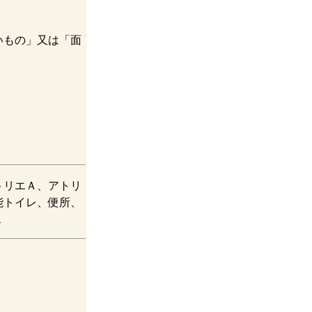
いもの」又は「面
トリエＡ、アトリ
能トイレ、便所、
ス