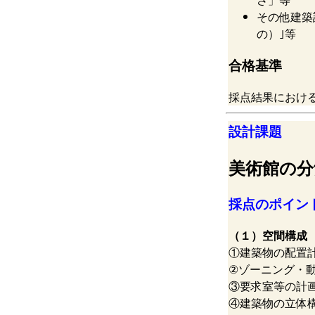
その他建築
の）｣等
合格基準
採点結果におけ
設計課題
美術館の
採点のポイン
（１）空間構成
①建築物の配置
②ゾーニング・
③要求室等の計
④建築物の立体